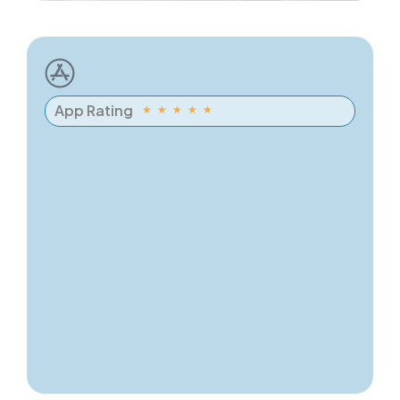
App Rating
★
★
★
★
★