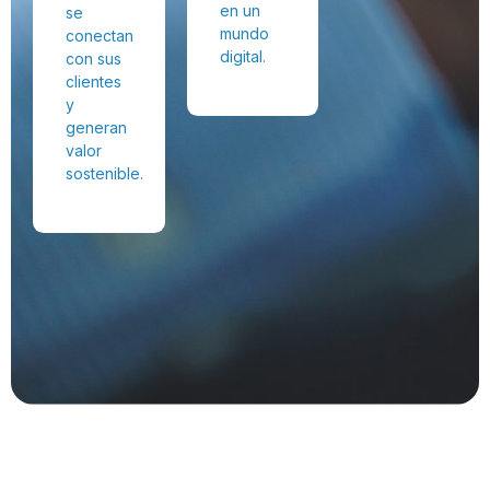
en un
se
mundo
conectan
digital.
con sus
clientes
y
generan
valor
sostenible.