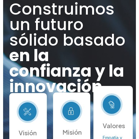
Construimos
un futuro
sólido basado
en la
confianza y la
innovación
Valores
Misión
Visión
Empatía y