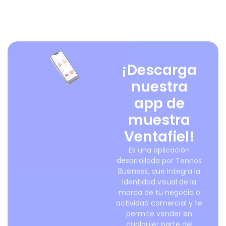
¡Descarga
nuestra
app de
muestra
Ventafiel!
Es una aplicación
desarrollada por Tennos
Business, que integra la
identidad visual de la
marca de tu negocio o
actividad comercial y te
permite vender en
cualquier parte del