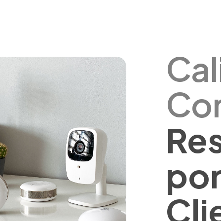
Cal
Con
Re
por
Cli