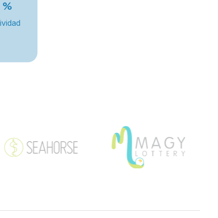
%
ividad