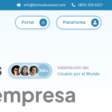
info@tennosbusiness.com
(809) 334-6037
Plataforma
Portal
s
Satisfacción del
10K+
Usuario por el Mundo
 empresa