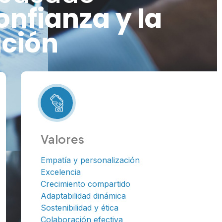
onfianza y la
ción
Valores
Empatía y personalización
Excelencia
Crecimiento compartido
Adaptabilidad dinámica
Sostenibilidad y ética
Colaboración efectiva