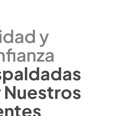
idad y
fianza
spaldadas
 Nuestros
entes