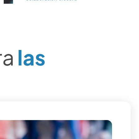
ra
las