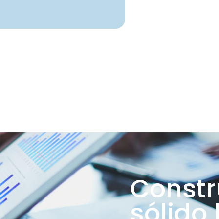
Constr
sólido