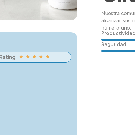
Nuestra comun
alcanzar sus 
número uno.
Productivida
Seguridad
Rating
★
★
★
★
★