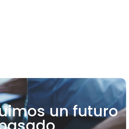
uimos un futuro
 basado