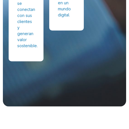
en un
se
mundo
conectan
digital.
con sus
clientes
y
generan
valor
sostenible.