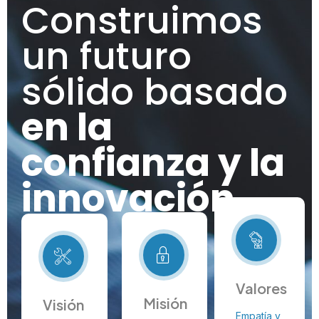
Construimos
un futuro
sólido basado
en la
confianza y la
innovación
Valores
Misión
Visión
Empatía y