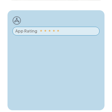
App Rating
★
★
★
★
★