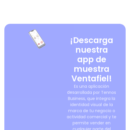
¡Descarga
nuestra
app de
muestra
Ventafiel!
Es una aplicación
desarrollada por Tennos
Business, que integra la
identidad visual de la
marca de tu negocio o
actividad comercial y te
permite vender en
cualquier parte del