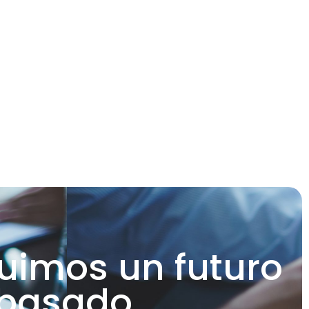
uimos un futuro
 basado