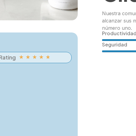
Nuestra comun
alcanzar sus 
número uno.
Productivida
Seguridad
Rating
★
★
★
★
★