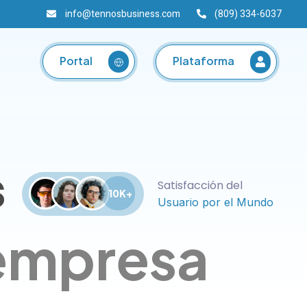
info@tennosbusiness.com
(809) 334-6037
Plataforma
Portal
s
Satisfacción del
10K+
Usuario por el Mundo
 empresa