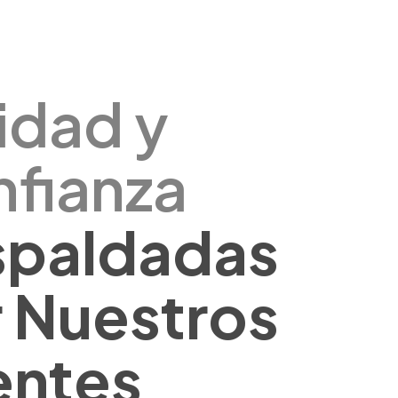
idad y
fianza
spaldadas
 Nuestros
entes