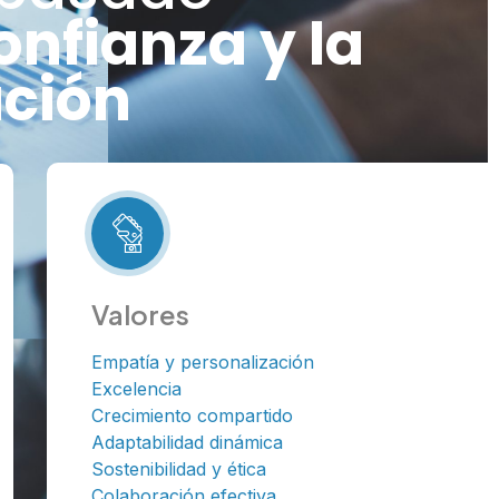
onfianza y la
ción
Valores
Empatía y personalización
Excelencia
Crecimiento compartido
Adaptabilidad dinámica
Sostenibilidad y ética
Colaboración efectiva