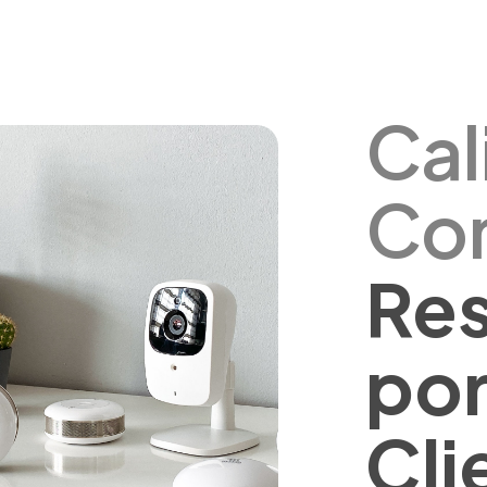
Cal
Con
Re
por
Cli