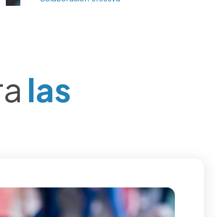
ra
las