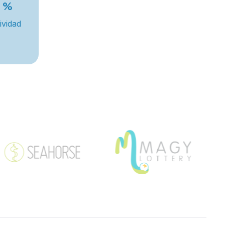
%
ividad