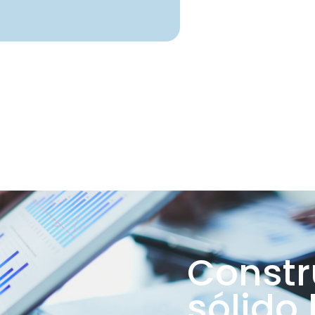
Constr
sólido