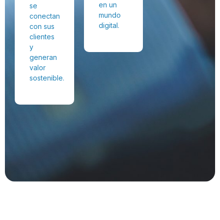
en un
se
mundo
conectan
digital.
con sus
clientes
y
generan
valor
sostenible.