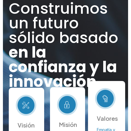
Construimos
un futuro
sólido basado
en la
confianza y la
innovación
Valores
Misión
Visión
Empatía y