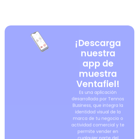
¡Descarga
nuestra
app de
muestra
Ventafiel!
Es una aplicación
desarrollada por Tennos
Business, que integra la
identidad visual de la
marca de tu negocio o
actividad comercial y te
permite vender en
cualquier parte del