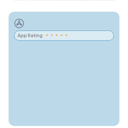
App Rating
★
★
★
★
★