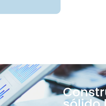
Constr
sólido