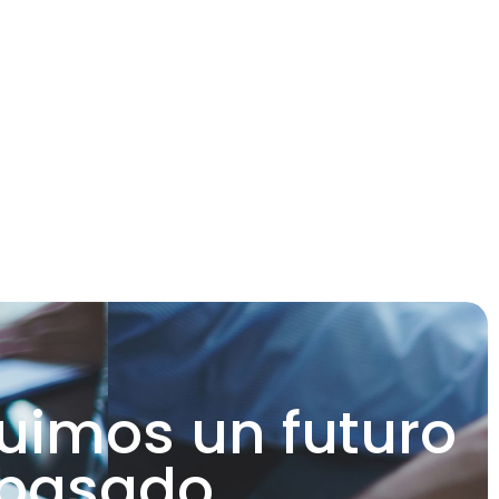
uimos un futuro
 basado