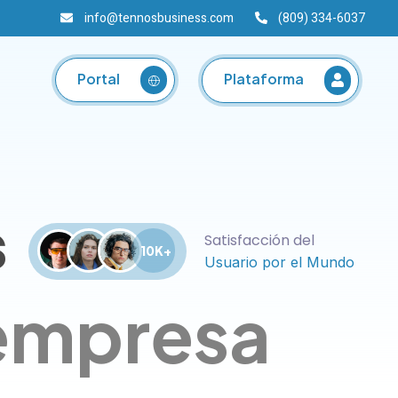
info@tennosbusiness.com
(809) 334-6037
Plataforma
Portal
s
Satisfacción del
10K+
Usuario por el Mundo
 empresa