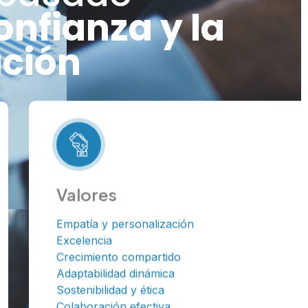
onfianza y la
ción
Valores
Empatía y personalización
Excelencia
Crecimiento compartido
Adaptabilidad dinámica
Sostenibilidad y ética
Colaboración efectiva