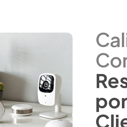
Cal
Con
Re
por
Cli