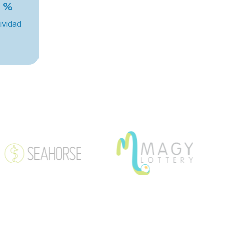
%
ividad