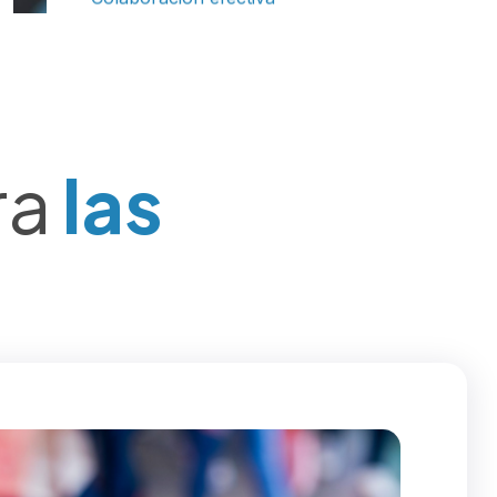
ra
las