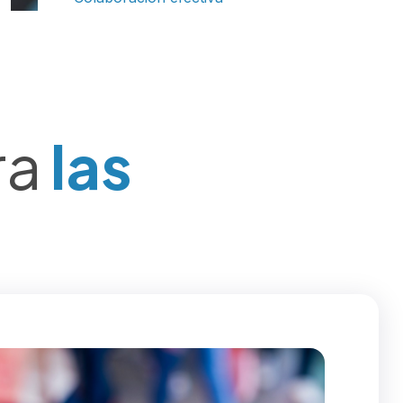
ra
las