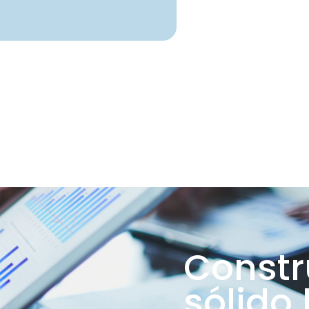
Constr
sólido