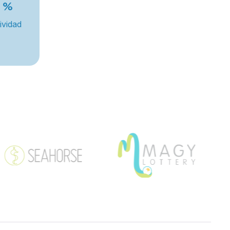
%
ividad