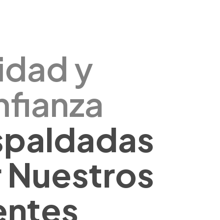
idad y
fianza
spaldadas
 Nuestros
entes