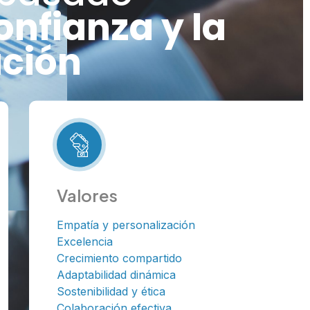
onfianza y la
ción
Valores
Empatía y personalización
Excelencia
Crecimiento compartido
Adaptabilidad dinámica
Sostenibilidad y ética
Colaboración efectiva