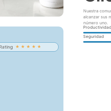
Nuestra comun
alcanzar sus 
número uno.
Productivida
Seguridad
Rating
★
★
★
★
★